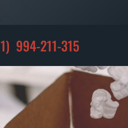
11)
994-211-315