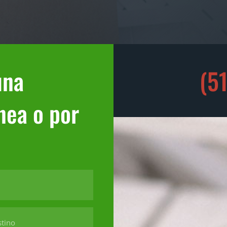
una
(5
ínea o por